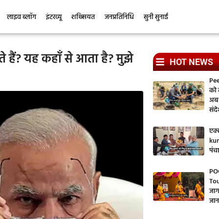
लाइव ब्लॉग
इंटरव्यू
शख्सियत
जनप्रतिनिधि
सुनी सुनाई
 हैं? यह कहाँ से आता है? मुझे
HOT NEWS
Pee
को ल
अब 
संद
एक्स
kum
पंच
PO
Tou
जाग
जान