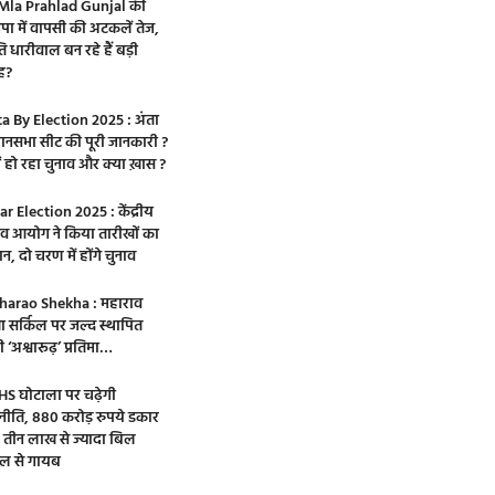
Mla Prahlad Gunjal की
पा में वापसी की अटकलें तेज,
ि धारीवाल बन रहे हैं बड़ी
ह?
a By Election 2025 : अंता
ानसभा सीट की पूरी जानकारी ?
ों हो रहा चुनाव और क्या ख़ास ?
ar Election 2025 : केंद्रीय
ाव आयोग ने किया तारीखों का
न, दो चरण में होंगे चुनाव
arao Shekha : महाराव
ा सर्किल पर जल्द स्थापित
 ‘अश्वारूढ़’ प्रतिमा…
S घोटाला पर चढ़ेगी
नीति, 880 करोड़ रुपये डकार
 तीन लाख से ज्यादा बिल
्टल से गायब