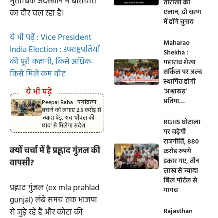
मुताबिक अंदरखाने में बातचीत
तारीखों का
का दौर चल रहा है।
एलान, दो चरण
में होंगे चुनाव
ये भी पढ़ें : Vice President
Maharao
India Election : उपराष्ट्रपतियों
Shekha :
की पूरी कहानी, किसे अधिक-
महाराव शेखा
सर्किल पर जल्द
किसे मिले कम वोट
स्थापित होगी
ये भी पढ़े
‘अश्वारूढ़’
प्रतिमा…
Peepal Baba : पर्यावरण
बचाने को लगाए 2.5 करोड़ से
ज्यादा पेड़, अब ‘पीपल की
RGHS घोटाला
छांव’ से मिलेगा संदेश
पर चढ़ेगी
राजनीति, 880
क्यों चर्चा में है प्रह्लाद गुंजल की
करोड़ रुपये
डकार गए, तीन
वापसी?
लाख से ज्यादा
बिल पोर्टल से
प्रह्लाद गुंजल (ex mla prahlad
गायब
gunjal) लंबे समय तक भाजपा
से जुड़े रहे हैं और कोटा की
Rajasthan