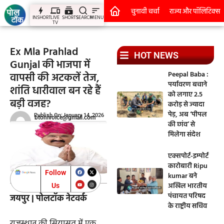
चुनावी चर्चा
राज्य और पॉलिटिक्स
INSHORT
LIVE
SHORTS
SEARCH
MENU
TV
Ex Mla Prahlad
HOT NEWS
Gunjal की भाजपा में
Peepal Baba :
वापसी की अटकलें तेज,
पर्यावरण बचाने
शांति धारीवाल बन रहे हैं
को लगाए 2.5
बड़ी वजह?
करोड़ से ज्यादा
पेड़, अब ‘पीपल
Publish On:January 14, 2026
btohivoice@gmail.com
की छांव’ से
मिलेगा संदेश
एक्सपोर्ट-इम्पोर्ट
कारोबारी Ripu
Follow
kumar बने
अखिल भारतीय
Us
पंचायत परिषद
जयपुर | पोलटॉक नेटवर्क
के राष्ट्रीय सचिव
राजस्थान की सियासत में एक