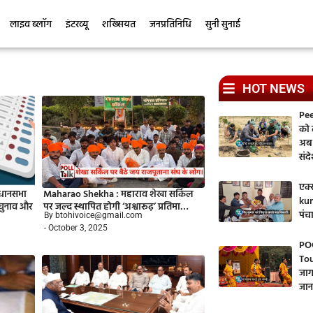
लाइव ब्लॉग
इंटरव्यू
शख्सियत
जनप्रतिनिधि
सुनी सुनाई
HOT NEWS
Pee
को ल
अब 
संद
एक्स
िधानसभा
Maharao Shekha : महाराव शेखा सर्किल
kum
 चुनाव और
पर जल्द स्थापित होगी ‘अश्वारूढ़’ प्रतिमा…
पंच
By btohivoice@gmail.com
- October 3, 2025
PO
Tou
जाग
जान