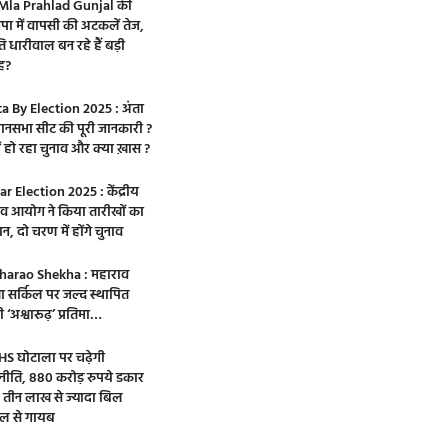
Mla Prahlad Gunjal की
पा में वापसी की अटकलें तेज,
ि धारीवाल बन रहे हैं बड़ी
ह?
a By Election 2025 : अंता
ानसभा सीट की पूरी जानकारी ?
ों हो रहा चुनाव और क्या ख़ास ?
ar Election 2025 : केंद्रीय
ाव आयोग ने किया तारीखों का
न, दो चरण में होंगे चुनाव
arao Shekha : महाराव
ा सर्किल पर जल्द स्थापित
 ‘अश्वारूढ़’ प्रतिमा…
S घोटाला पर चढ़ेगी
नीति, 880 करोड़ रुपये डकार
 तीन लाख से ज्यादा बिल
्टल से गायब