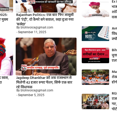
Ex 
भाज
शांत
2025:
Rajasthan Politics: एक बार फिर जासूसी
वज
ए मुख्य
की ‘एंट्री’, दो कैमरे बने बवाल, खड़ा हुआ नया
‘बखेड़ा’
By btohivoice@gmail.com
Ant
- September 11, 2025
विध
क्य
Bih
चुन
एला
Mah
शेख
द खास,
Jagdeep Dhankhar को अब राजस्थान से
होगी
ड़ा
मिलेगी 42 हजार रुपए पेंशन, सिर्फ एक बार
रहे विधायक
By btohivoice@gmail.com
RGH
- September 5, 2025
राज
गए,
पोर