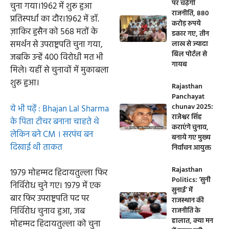
पर चढ़ेगी
चुना गया।1962 में शुरू हुआ
राजनीति, 880
प्रतिस्पर्धा का दौर।1962 में डॉ.
करोड़ रुपये
ज़ाकिर हुसैन को 568 मतों के
डकार गए, तीन
समर्थन से उपराष्ट्रपति चुना गया,
लाख से ज्यादा
बिल पोर्टल से
जबकि उन्हें 400 विरोधी मत भी
गायब
मिले। यहीं से चुनावों में मुकाबला
शुरू हुआ।
Rajasthan
Panchayat
chunav 2025:
ये भी पढ़ें : Bhajan Lal Sharma
राजेश्वर सिंह
के पिता टीचर बनाना चाहते थे
कराएंगे चुनाव,
लेकिन बने CM । सरपंच बन
बनाये गए मुख्य
दिखाई थी ताकत
निर्वाचन आयुक्त
Rajasthan
1979 मोहम्मद हिदायतुल्ला फिर
Politics: ‘सुनी
निर्विरोध चुने गए। 1979 में एक
सुनाई’ में
बार फिर उपराष्ट्रपति पद पर
राजस्थान की
निर्विरोध चुनाव हुआ, जब
राजनीति के
हालात, क्या मन
मोहम्मद हिदायतुल्ला को चुना