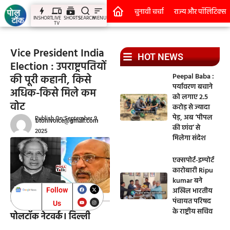
चुनावी चर्चा
राज्य और पॉलिटिक्स
INSHORT
LIVE
SHORTS
SEARCH
MENU
TV
Vice President India
HOT NEWS
Election : उपराष्ट्रपतियों
Peepal Baba :
की पूरी कहानी, किसे
पर्यावरण बचाने
अधिक-किसे मिले कम
को लगाए 2.5
वोट
करोड़ से ज्यादा
पेड़, अब ‘पीपल
Publish On:September 9,
btohivoice@gmail.com
की छांव’ से
2025
मिलेगा संदेश
एक्सपोर्ट-इम्पोर्ट
कारोबारी Ripu
kumar बने
अखिल भारतीय
Follow
पंचायत परिषद
Us
के राष्ट्रीय सचिव
पोलटॉक नेटवर्क। दिल्ली