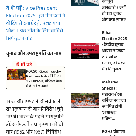
की पूरी
ये भी पढ़ें : Vice President
जानकारी ? क्यों
हो रहा चुनाव
Election 2025 : इन तीन दलों ने
और क्या ख़ास ?
वोटिंग से बनाई दूरी, पलट गया
‘खेल’ । अब जीत के लिए चाहिये
Bihar
सिर्फ इतने वोट
Election 2025
: केंद्रीय चुनाव
आयोग ने किया
चुनाव और उपराष्ट्रपति का नाम
तारीखों का
एलान, दो चरण
ये भी पढ़े
में होंगे चुनाव
POCSO, Good Touch–
Bad Touch के प्रति किया
गया जागरूक, मेडिकल कैम्प
Maharao
में दी गई जानकारी
Shekha :
महाराव शेखा
सर्किल पर जल्द
1952 और 1957 में डॉ सर्वपल्ली
स्थापित होगी
राधाकृष्णन दो बार निर्विरोध चुने
‘अश्वारूढ़’
गए थे। भारत के पहले उपराष्ट्रपति
प्रतिमा…
डॉ. सर्वपल्ली राधाकृष्णन को दो
बार (1952 और 1957) निर्विरोध
RGHS घोटाला