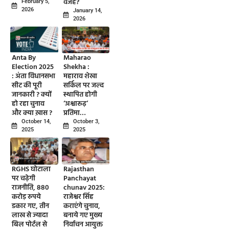
वजह?
February 5,
2026
January 14,
2026
Anta By
Maharao
Election 2025
Shekha :
: अंता विधानसभा
महाराव शेखा
सीट की पूरी
सर्किल पर जल्द
जानकारी ? क्यों
स्थापित होगी
हो रहा चुनाव
‘अश्वारूढ़’
और क्या ख़ास ?
प्रतिमा…
October 14,
October 3,
2025
2025
RGHS घोटाला
Rajasthan
पर चढ़ेगी
Panchayat
राजनीति, 880
chunav 2025:
करोड़ रुपये
राजेश्वर सिंह
डकार गए, तीन
कराएंगे चुनाव,
लाख से ज्यादा
बनाये गए मुख्य
बिल पोर्टल से
निर्वाचन आयुक्त