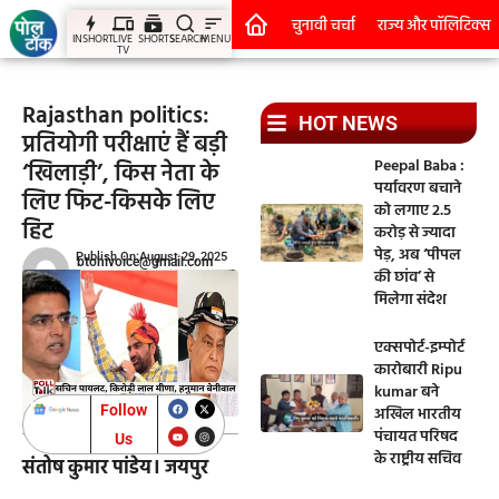
चुनावी चर्चा
राज्य और पॉलिटिक्स
INSHORT
LIVE
SHORTS
SEARCH
MENU
TV
Rajasthan politics:
HOT NEWS
प्रतियोगी परीक्षाएं हैं बड़ी
Peepal Baba :
‘खिलाड़ी’, किस नेता के
पर्यावरण बचाने
लिए फिट-किसके लिए
को लगाए 2.5
हिट
करोड़ से ज्यादा
पेड़, अब ‘पीपल
Publish On:August 29, 2025
btohivoice@gmail.com
की छांव’ से
मिलेगा संदेश
एक्सपोर्ट-इम्पोर्ट
कारोबारी Ripu
kumar बने
Follow
अखिल भारतीय
पंचायत परिषद
Us
के राष्ट्रीय सचिव
संतोष कुमार पांडेय। जयपुर