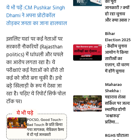
की पूरी
ये भी पढ़ें :CM Pushkar Singh
जानकारी ? क्यों
हो रहा चुनाव
Dhami ने अपना प्रोटोकॉल
और क्या ख़ास ?
तोड़कर जनता का जाना हालचाल
Bihar
इसलिए यहां पर कई नेताओं पर
Election 2025
सरकारी नौकरियों (Rajasthan
: केंद्रीय चुनाव
आयोग ने किया
politics) में धांधली और घपले
तारीखों का
का आरोप लगता रहा है। ये
एलान, दो चरण
परीक्षाएं कई नेताओं को हीरो तो
में होंगे चुनाव
कई को जीरो बना चुकी हैं। इन्हे
Maharao
बड़े खिलाड़ी के रूप में देखा जा
Shekha :
रहा है। पढ़िए ये रिपोर्ट सिर्फ पोल
महाराव शेखा
टॉक पर।
सर्किल पर जल्द
स्थापित होगी
ये भी पढ़े
‘अश्वारूढ़’
POCSO, Good Touch–
प्रतिमा…
Bad Touch के प्रति किया
गया जागरूक, मेडिकल कैम्प
में दी गई जानकारी
RGHS घोटाला