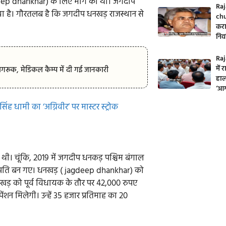
jagdeep dhankhar) के लिए मांग की थी। जगदीप
Raj
ा है। गौरतलब है कि जगदीप धनखड़ राजस्थान से
chu
करा
निर
Raj
में
ूक, मेडिकल कैम्प में दी गई जानकारी
हाल
‘आग
 धामी का ‘अग्निवीर’ पर मास्टर स्ट्रोक
थी। चूंकि, 2019 में जगदीप धनकड़ पश्चिम बंगाल
्ट्रपति बन गए। धनखड़ ( jagdeep dhankhar) को
नखड़ को पूर्व विधायक के तौर पर 42,000 रुपए
 पेंशन मिलेगी। उन्हें 35 हजार प्रतिमाह का 20