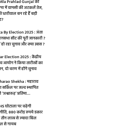
Mla Prahlad Gunjal की
पा में वापसी की अटकलें तेज,
ि धारीवाल बन रहे हैं बड़ी
ह?
a By Election 2025 : अंता
ानसभा सीट की पूरी जानकारी ?
ों हो रहा चुनाव और क्या ख़ास ?
ar Election 2025 : केंद्रीय
ाव आयोग ने किया तारीखों का
न, दो चरण में होंगे चुनाव
arao Shekha : महाराव
ा सर्किल पर जल्द स्थापित
 ‘अश्वारूढ़’ प्रतिमा…
S घोटाला पर चढ़ेगी
नीति, 880 करोड़ रुपये डकार
 तीन लाख से ज्यादा बिल
्टल से गायब