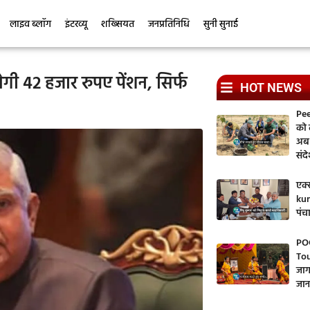
लाइव ब्लॉग
इंटरव्यू
शख्सियत
जनप्रतिनिधि
सुनी सुनाई
 42 हजार रुपए पेंशन, सिर्फ
HOT NEWS
Pee
को ल
अब 
संद
एक्स
kum
पंच
PO
Tou
जाग
जान