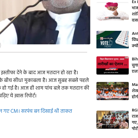
Ex 
भाज
शांत
वज
Ant
विध
क्य
Bih
चुन
एला
इस्तीफा देने के बाद आज मतदान हो रहा है।
्डी के बीच सीधा मुकाबला है। आज सुबह सबसे पहले
Mah
 शुरू हो गई है। आज ही शाम पांच बजे तक मतदान की
शेख
पढ़िए ये ख़ास रिपोर्ट।
होगी
RGH
िन बन गए CM। सरपंच बन दिखाई थी ताकत
राज
गए,
पोर