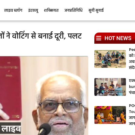
लाइव ब्लॉग
इंटरव्यू
शख्सियत
जनप्रतिनिधि
सुनी सुनाई
 ने वोटिंग से बनाई दूरी, पलट
HOT NEWS
Pee
को ल
अब 
संद
एक्स
kum
पंच
PO
Tou
जाग
जान