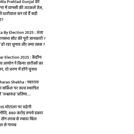
Mla Prahlad Gunjal की
पा में वापसी की अटकलें तेज,
ि धारीवाल बन रहे हैं बड़ी
ह?
a By Election 2025 : अंता
ानसभा सीट की पूरी जानकारी ?
ों हो रहा चुनाव और क्या ख़ास ?
ar Election 2025 : केंद्रीय
ाव आयोग ने किया तारीखों का
न, दो चरण में होंगे चुनाव
arao Shekha : महाराव
ा सर्किल पर जल्द स्थापित
 ‘अश्वारूढ़’ प्रतिमा…
S घोटाला पर चढ़ेगी
नीति, 880 करोड़ रुपये डकार
 तीन लाख से ज्यादा बिल
्टल से गायब